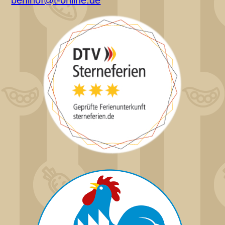
benihof@t-online.de